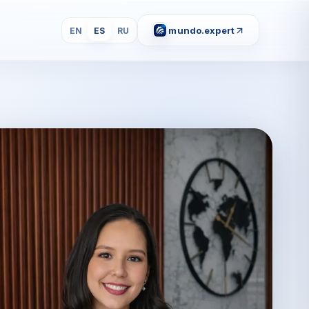
mundo.expert
EN
ES
RU